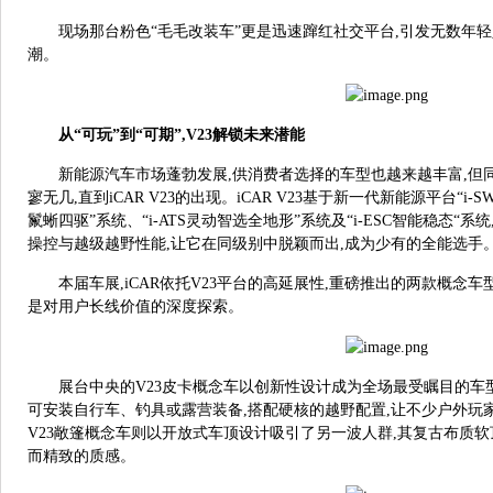
现场那台粉色“毛毛改装车”更是迅速蹿红社交平台,引发无数年
潮。
从“可玩”到“可期”,V
23
解锁未来潜能
新能源汽车市场蓬勃发展,供消费者选择的车型也越来越丰富,但
寥无几,直到iCAR V23的出现。iCAR V23基于新一代新能源平台“i-S
鬣蜥四驱”系统、“i-ATS灵动智选全地形”系统及“i-ESC智能稳态“
操控与越级越野性能,让它在同级别中脱颖而出,成为少有的全能选手
本届车展,iCAR依托V23平台的高延展性,重磅推出的两款概念车
是对用户长线价值的深度探索。
展台中央的V23皮卡概念车以创新性设计成为全场最受瞩目的车
可安装自行车、钓具或露营装备,搭配硬核的越野配置,让不少户外玩
V23敞篷概念车则以开放式车顶设计吸引了另一波人群,其复古布质软
而精致的质感。