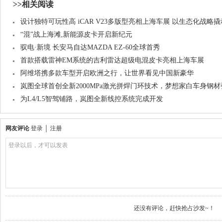
>>相关阅读
设计独特可玩性高 iCAR V23多版型亮相上海车展 以生态化战略
“混”战上海滩,新能源皮卡开启新纪元
驭电·新境 长安马自达MAZDA EZ-60全球首秀
首款搭载雷神EM系统的吉利雷达超级电混皮卡亮相上海车展
阿维塔携多款车型开启欧洲之行，让世界看见中国新豪华
岚图全球首创全新2000MPa激光拼焊门环技术，梦想家白车身钢
为L4/L5智驾铺路，岚图全新线控系统完成开发
网友评论
登录
│
注册
登录以后，才可以发表
还没有评论，赶快抢占沙发~！