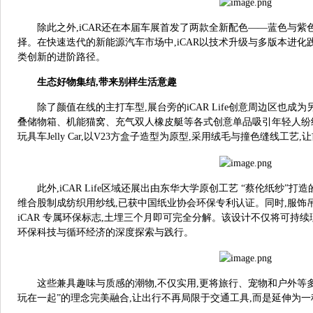
除此之外,iCAR还在本届车展首发了两款全新配色——蓝色与紫
择。在快速迭代的新能源汽车市场中,iCAR以技术升级与多版本进化践
类创新的进阶路径。
生态好物集结,带来别样生活意趣
除了颜值在线的主打车型,展台旁的iCAR Life创意周边区也成为另
叠储物箱、机能猫窝、充气双人橡皮艇等各式创意单品吸引年轻人纷
玩具车Jelly Car,以V23方盒子造型为原型,采用绒毛与撞色缝线工
此外,iCAR Life区域还展出由东华大学原创工艺 “蔡伦纸纱”
维合股制成纺织用纱线,已获中国纸业协会环保专利认证。同时,服饰
iCAR 专属环保标志,土埋三个月即可完全分解。该设计不仅将可持续理
环保科技与循环经济的深度探索与践行。
这些兼具趣味与质感的潮物,不仅实用,更将旅行、宠物和户外等多
玩在一起”的理念完美融合,让出行不再局限于交通工具,而是延伸为