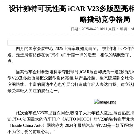
设计独特可玩性高 iCAR V23多版型
略撬动竞争格局
日期：2025-04-29 16:11 来源： 编辑：ad
四月的国家会展中心,2025上海车展如期而至。与往年相比,今
退。走进展馆仿佛在玩“找不同”,千篇一律的造型、相似的续航数字
点。
当其他车企用参数堆料争夺眼球时,iCAR展台却成为一道独特的风
型V23及多款改装概念版型集体亮相,从产品改装、生态延展到全球
突围路线。丰富的周边生态也将展台打造成年轻人表达自我、建立认同
最受年轻人关注的展台之一。
此次全车色V23车型首次同台,吸引了大批年轻人驻足,展台热度
访,其中,法国最大的汽车门户《AUTO MOTO》对V23的独特造型尤为
《Inside China Auto》网站称为‘2024年最酷汽车’的V23是一
不为它可爱的前脸心动。“