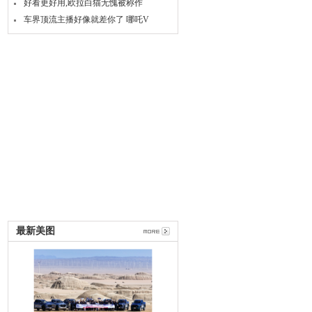
好看更好用,欧拉白猫无愧被称作
车界顶流主播好像就差你了 哪吒V
最新美图