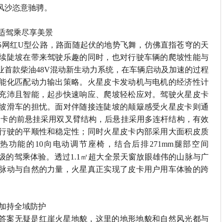
风沙恣意驰骋。
舒适驾乘尽享美景
5
网红
U
型公路，路面随起伏的地势飞舞，仿佛直指苍穹的天
续陡坡在带来驾驶乐趣的同时，也对行驶车辆的爬坡性能与
业首款柴油
48V
混动新生动力系统，在车辆启动及加速的过程
能化匹配动力输出策略。火星皮卡发动机与电机的经济性计
充沛且智能，起步快速响应、爬坡轻松应对。驾驶火星皮卡
坡滑车的担忧。面对伴随接连陡坡的颠簸感受火星皮卡则通
皮卡的前悬挂采用双叉臂结构，后悬挂采用多连杆结构，有效
行驶的平顺性和稳定性；同时火星皮卡内部采用大面积皮质
热功能的
10
向电动调节座椅，结合后排
271mm
腿部空间
㎡
级的驾乘体验。透过
1.1
超大全景天窗放眼雄伟的山脉与广
脉动与自然的力量，火星真正实现了皮卡用户用车体验的跨
慧加持全域防护
答案无疑是红崖火星地貌，这里的地形地貌和自然风光都与