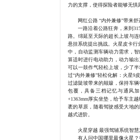
力的支撑，使得探险者能够无惧
网红公路 “内外兼修”带来
一路沿着公路狂奔，来到
31
路。绵延至天际的超长上坡与连
悬挂系统提出挑战。火星皮卡行
中，自动监测车辆动力需求，智
算适时进行电动助力，动力输出
可以一鼓作气轻松上坡，少了半
过“内外兼修”轻松化解：火星
9
过滤陡坡带来的颠簸，保持车辆
包覆，具备三档记忆与通风加
+1363mm
厚实坐垫，给予车主越
袤的草原，随着驾驶感受大地的
越式进阶。
火星穿越 最强驾辅系统智
有人问中国哪里最像火星？