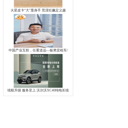
火星皮卡“大”显身手 荒漠狂飙定义越
中国产业互联，任重道远---板凳蛮租车/
续航升级 服务至上 沃尔沃XC40纯电长续