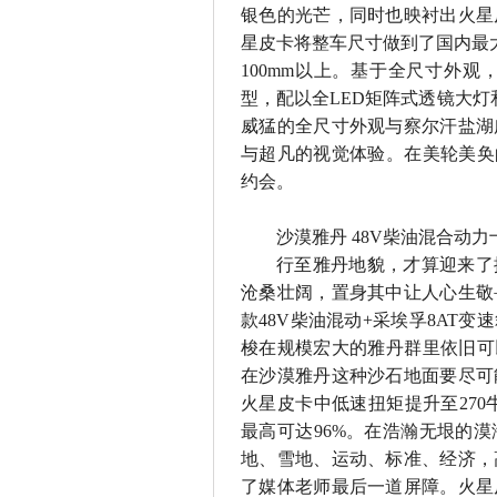
银色的光芒，同时也映衬出火星
星皮卡将整车尺寸做到了国内最
100mm
以上。基于全尺寸外观
型，配以全
LED
矩阵式透镜大灯
威猛的全尺寸外观与察尔汗盐湖
与超凡的视觉体验。在美轮美奂
约会。
沙漠雅丹
48V
柴油混合动力
行至雅丹地貌，才算迎来了
沧桑壮阔，置身其中让人心生敬
款
48V
柴油混动
+
采埃孚
8AT
变速
梭在规模宏大的雅丹群里依旧可
在沙漠雅丹这种沙石地面要尽可
火星皮卡中低速扭矩提升至
270
最高可达
96%
。在浩瀚无垠的漠
地、雪地、运动、标准、经济，
了媒体老师最后一道屏障。火星