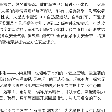
星探寻计划的重头戏。此时海拔已经超过
3000
米以上，火星
“火星”的非铺装道路遍布深坑，砂石，路况复杂，对驾驶者
大挑战。火星皮卡配备
ACC
自适应巡航、自动刹车、车道保
区监测及全景环视等功能，达到
L2+
级智能驾驶标准，打造皮
强度笼型结构，车架采用高强度钢材；转向管柱为压溃式结
配备双安全气囊
+
侧气囊
+
侧气帘
+
全员预紧限力安全带，增加
的硬核穿越提供全方位安全保护。
眼泪——小柴旦湖，也领略了奇幻的
37
°星空营地。最重要的
部名称“火星舰队 天生玩
+
”的正式公布。玩家有梦，探索无
火星皮卡将在各地构建完整的兴趣圈层与皮卡文化生态圈，
主题车主共创活动，倡导探索精神，引领绿色、新能源动力
营、骑行、房车等圈层开展圈层活动，与志同道合的车友一
抓地图共同发布了“火星专属路线”，为火星皮卡天生玩家们