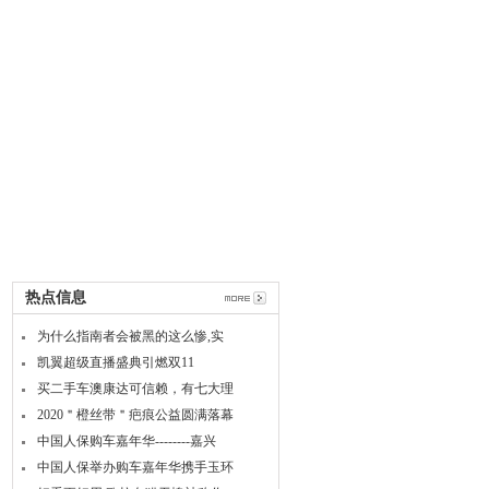
热点信息
为什么指南者会被黑的这么惨,实
凯翼超级直播盛典引燃双11
买二手车澳康达可信赖，有七大理
2020＂橙丝带＂疤痕公益圆满落幕
中国人保购车嘉年华--------嘉兴
中国人保举办购车嘉年华携手玉环