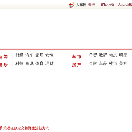
关注
|
iPhone版
Android
人车网
财经
汽车
家居
女性
母婴
数码
动态
明星
新闻
车市
科技
资讯
体育
理财
金融
车品
楼市
美容
娱乐
房产
身手 荒漠狂飙定义越野生活新方式