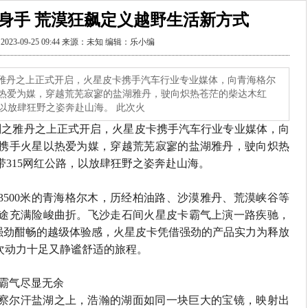
显身手 荒漠狂飙定义越野生活新方式
023-09-25 09:44 来源：未知 编辑：乐小编
探寻计划之雅丹之上正式开启，火星皮卡携手汽车行业专业媒体，向青海格尔
热爱为媒，穿越荒芜寂寥的盐湖雅丹，驶向炽热苍茫的柴达木红
，以放肆狂野之姿奔赴山海。 此次火
划之雅丹之上正式开启，火星皮卡携手汽车行业专业媒体，向
携手火星以热爱为媒，穿越荒芜寂寥的盐湖雅丹，驶向炽热
带
315
网红公路，以放肆狂野之姿奔赴山海。
3500
米的青海格尔木，历经柏油路、沙漠雅丹、荒漠峡谷等
途充满险峻曲折。飞沙走石间火星皮卡霸气上演一路疾驰，
强劲酣畅的越级体验感，火星皮卡凭借强劲的产品实力为释放
次动力十足又静谧舒适的旅程。
武霸气尽显无余
察尔汗盐湖之上，浩瀚的湖面如同一块巨大的宝镜，映射出