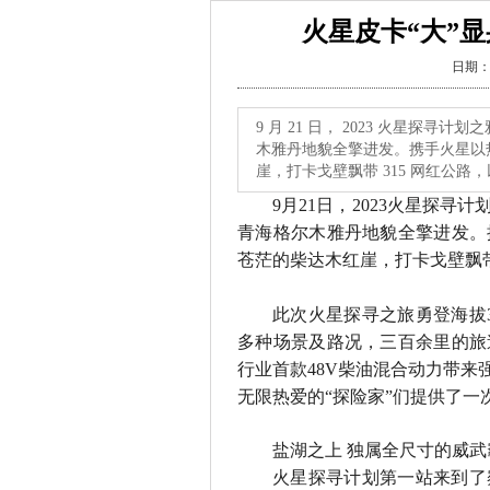
火星皮卡“大”
日期：2
9 月 21 日， 2023 火星
木雅丹地貌全擎进发。携手火星以
崖，打卡戈壁飘带 315 网红公路
9
月
21
日，
2023
火星探寻计
青海格尔木雅丹地貌全擎进发。
苍茫的柴达木红崖，打卡戈壁飘
此次火星探寻之旅勇登海拔
多种场景及路况，三百余里的旅
行业首款
48V
柴油混合动力带来
无限热爱的“探险家”们提供了一
盐湖之上 独属全尺寸的威
火星探寻计划第一站来到了