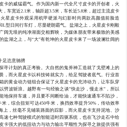
皮卡的威猛霸气。作为国内新一代全尺寸皮卡的开创者，火
大，车宽近
2.1
米，轴距超
3.5
米，车长近
5.8
米，超过主流皮卡
，火星皮卡外观采用机甲硬派与幻影时尚两款高颜值前脸造
和
L
型日间行车灯，尽显硬朗霸气。盐湖之上，火星皮卡刚毅
广阔无垠的纯净湖面交相辉映，为媒体朋友带来极致的美感
的盐湖之上，与“大”有乾坤的火星皮卡来了一场波澜壮阔的
十足恣意驰骋
探寻计划的真正考验。大自然的鬼斧神工造就了戈壁滩上的
畏，而火星皮卡以科技铸就实力，给足驾驶者底气。行业首
箱的黄金动力链组合保证了火星皮卡的充沛动力，让车队穿
以劈波斩浪。越野有一句经验之谈”快走沙，慢走水”，所以
能地保持车速，并且要不间断给油，才能快速通车不陷沙，
牛米，综合扭矩可达
450
牛米，换挡效率提升
50%
，传动效率
海上，丝毫不见铺装路面的踪影，而火星皮卡支持泥地、沙
高速七种驾驶模式的智能适时四驱系统，也在飞沙走石中给
皮卡强大的低扭动力与动力输出平顺性为探寻之旅提供强有