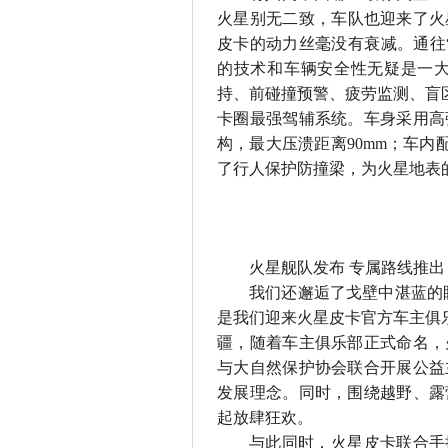
火星别无二致，车队也迎来了火
皮卡的动力丝毫没有衰减。通往
的技术和车辆安全性无疑是一
持、前碰撞预警、疲劳监测、盲
卡圈最强驾辅系统。车身采用高
构，最大压溃距离
90
mm
；车内
了行人保护防撞梁，为火星地表
火星舰队发布 专属路线推出
我们还邂逅了戈壁中湛蓝的
是我们迎来火星皮卡官方车主俱乐
疆，随着车主俱乐部正式命名，
与大自然保护协会联合开展公益
发展理念。同时，围绕越野、露
起放肆狂欢。
与此同时，火星皮卡联合手