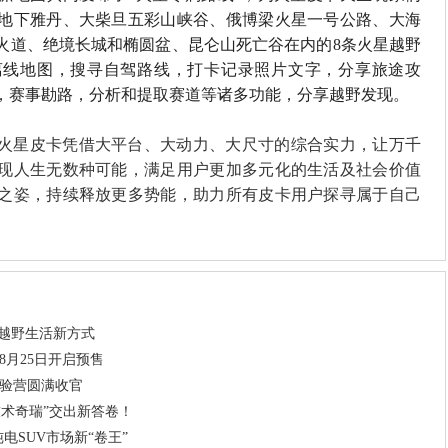
地下雅丹、大柴旦五彩山峡谷、俄博梁火星一号公路、大海
火道、绝境长城和椭圆盆、昆仑山死亡谷在内的
8
条火星越野
离线地图，搜寻自驾路线，打卡记录照片文字，分享旅途攻
，赛事勘路，分析和提取赛道等诸多功能，分享越野发现。
火星皮卡凭借大平台、大动力、大尺寸的综合实力，让万千
现人生无数种可能，满足用户更加多元化的生活及社会价值
之姿，持续释放更多势能，助力所有皮卡用户探寻属于自己
义越野生活新方式
8月25日开启预售
体验营圆满收官
术奇瑞”交出新答卷！
电SUV市场新“卷王”